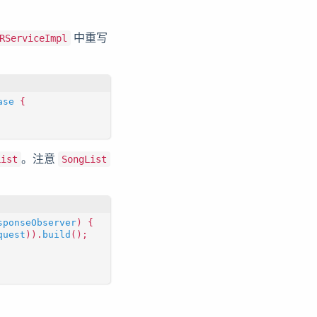
中重写
RServiceImpl
ase
{
。注意
List
SongList
sponseObserver
)
{
quest
)).
build
();