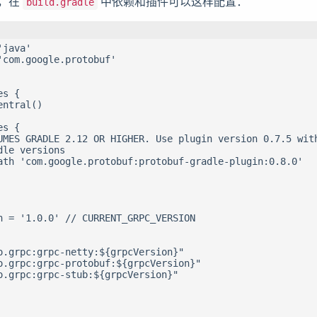
目，在
中依赖和插件可以这样配置：
build.gradle
java'

'com.google.protobuf'

s {

ntral()

s {

UMES GRADLE 2.12 OR HIGHER. Use plugin version 0.7.5 with
le versions

ath 'com.google.protobuf:protobuf-gradle-plugin:0.8.0'

n = '1.0.0' // CURRENT_GRPC_VERSION

o.grpc:grpc-netty:${grpcVersion}"

o.grpc:grpc-protobuf:${grpcVersion}"

o.grpc:grpc-stub:${grpcVersion}"
