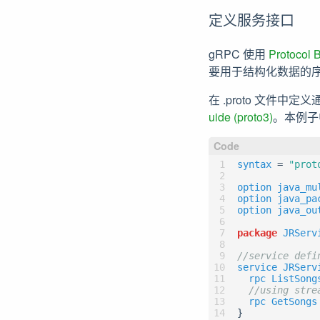
定义服务接口
gRPC 使用
Protocol B
要用于结构化数据的
在 .proto 文件中定义
uide (proto3)
。本例子
syntax
=
"prot
option
java_mu
option
java_pa
option
java_ou
package
JRServ
service
JRServ
rpc
ListSong
rpc
GetSongs
}