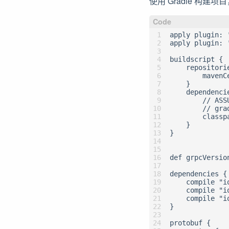
使用 Gradle 构建项
apply plugin: '
apply plugin: 
buildscript {

    repositorie
        mavenCe
    }

    dependencie
        // ASS
        // grad
        classp
    }

}

def grpcVersio
dependencies {

    compile "i
    compile "i
    compile "i
}

protobuf {
