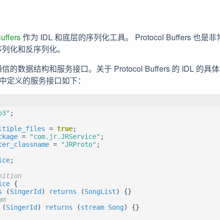
uffers
作为 IDL 和底层的序列化工具。 Protocol Buffers
序列化和反序列化。
通信的数据结构和服务接口。关于 Protocol Buffers 的 IDL 的
中定义的服务接口如下：
o3"
;
ltiple_files
=
true
;
ckage
=
"com.jr.JRService"
;
ter_classname
=
"JRProto"
;
ice
;
ice
{
s
(
SingerId
)
returns
(
SongList
)
{}
(
SingerId
)
returns
(
stream
Song
)
{}