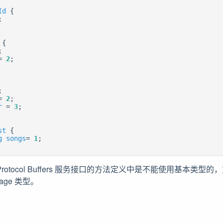
Id
{
;
{
;
=
2
;
;
=
2
;
r
=
3
;
st
{
g
songs
=
1
;
rotocol Buffers 服务接口的方法定义中是不能使用基本类型
age 类型。