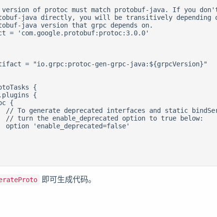
 version of protoc must match protobuf-java. If you don't
tobuf-java directly, you will be transitively depending o
tobuf-java version that grpc depends on.

ct = 'com.google.protobuf:protoc:3.0.0'

tifact = "io.grpc:protoc-gen-grpc-java:${grpcVersion}"

toTasks {

plugins {

c {

  // To generate deprecated interfaces and static bindSer
  // turn the enable_deprecated option to true below:

  option 'enable_deprecated=false'

即可生成代码。
erateProto