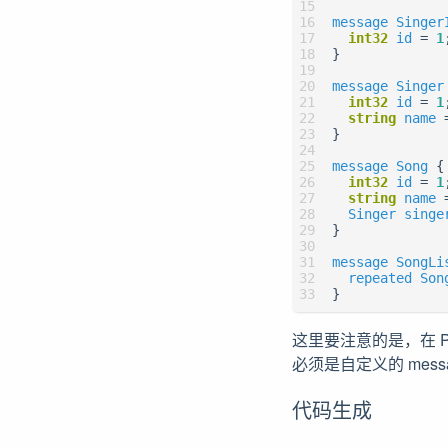
message
Singer
int32
id
=
1
}
message
Singer
int32
id
=
1
string
name
}
message
Song
{
int32
id
=
1
string
name
Singer
singe
}
message
SongLi
repeated
Son
}
这里要注意的是，在 P
必须是自定义的 mess
代码生成