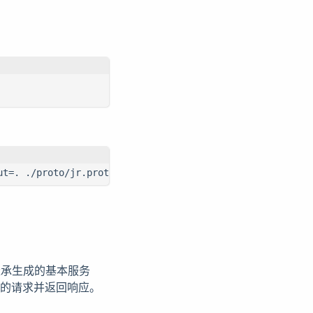
ut=. ./proto/jr.proto
继承生成的基本服务
户端的请求并返回响应。