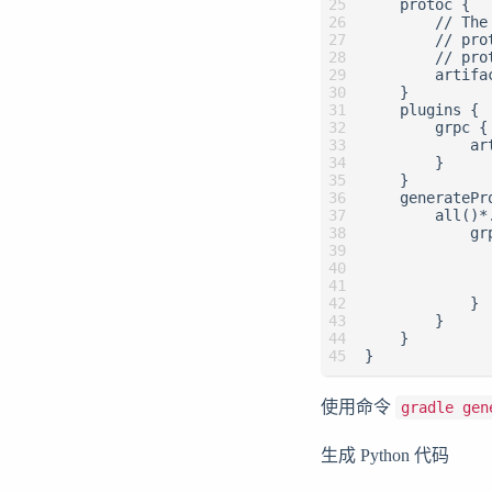
    protoc {

        // The
        // pro
        // pro
        artifa
    }

    plugins {

        grpc {

            ar
        }

    }

    generatePro
        all()*.
            grp
              
              
              
            }

        }

    }

}
使用命令
gradle gen
生成 Python 代码