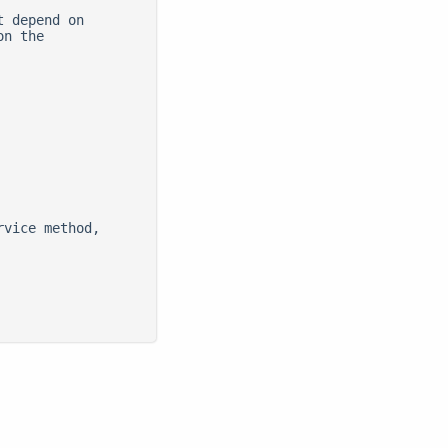
 depend on

n the

vice method,
