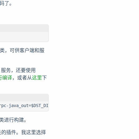
代码了。
接口和类，可供客户端和服
 服务，还要使用
行编译
，或者从
这里
下
rpc-java_out=$DST_DIR --proto_path=$SRC_DIR $SRC_DIR/jr.
该类进行构建。
相关的插件。我这里选择