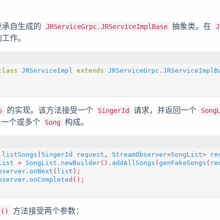
继承自生成的
抽象类。在
JRServiceGrpc.JRServiceImplBase
J
的工作。
class
JRServiceImpl
extends
JRServiceGrpc
.
JRServiceImplB
的实现。该方法接受一个
请求，并返回一个
s
SingerId
Song
一个或多个
构成。
Song
listSongs
(
SingerId
request
,
StreamObserver
<
SongList
>
re
list
=
SongList
.
newBuilder
().
addAllSongs
(
genFakeSongs
(
re
bserver
.
onNext
(
list
);
bserver
.
onCompleted
();
方法接受两个参数：
s()